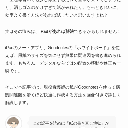
り、消しゴムのかけすぎで紙が破れたり。もっときれいに、
効率よく書く方法があれば試したいと思いますよね？
実はその悩みは、
iPadがあれば解決
できるかもしれません！
iPadのノートアプリ、Goodnotesの「ホワイトボード」を使
えば、用紙のサイズを気にせず無限に関連図を書き進められ
ます。もちろん、
デジタルならではの配置の移動や修正も一
瞬
です。
そこで本記事では、現役看護師の私が
Goodnotesを使って
病
態
関連図を驚くほど快適に作成する方法を画像付きで詳しく
解説
します。
この記事を読めば「紙の書き直し地獄」か