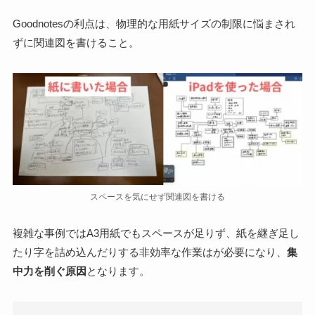
Goodnotesの利点は、
物理的な用紙サイズの制限に悩まされ
ず
に関連図を書けること。
スペースを気にせず関連図を書ける
複雑な事例ではA3用紙でもスペースが足りず、紙を継ぎ足し
たり字を詰め込んだりする非効率な作業はが必要になり、
集
中力を削ぐ原因
となります。