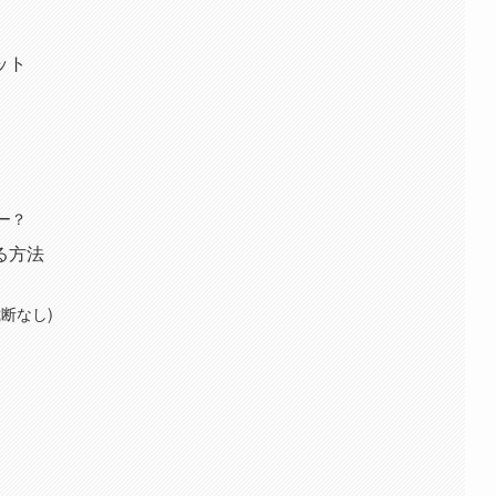
ット
ー？
る方法
断なし)