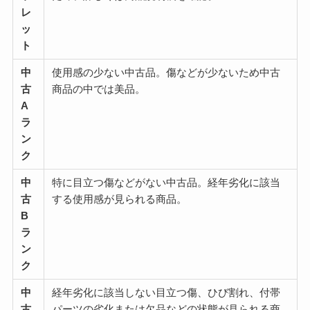
レ
ッ
ト
中
使用感の少ない中古品。傷などが少ないため中古
古
商品の中では美品。
A
ラ
ン
ク
中
特に目立つ傷などがない中古品。経年劣化に該当
古
する使用感が見られる商品。
B
ラ
ン
ク
中
経年劣化に該当しない目立つ傷、ひび割れ、付帯
古
パーツの劣化または欠品などの状態が見られる商